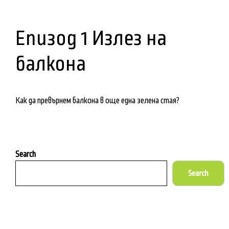
Епизод 1 Излез на
балкона
Как да превърнем балкона в още една зелена стая?
Search
Search